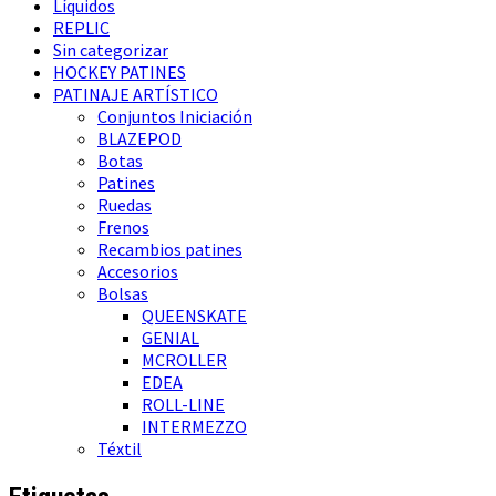
Líquidos
REPLIC
Sin categorizar
HOCKEY PATINES
PATINAJE ARTÍSTICO
Conjuntos Iniciación
BLAZEPOD
Botas
Patines
Ruedas
Frenos
Recambios patines
Accesorios
Bolsas
QUEENSKATE
GENIAL
MCROLLER
EDEA
ROLL-LINE
INTERMEZZO
Téxtil