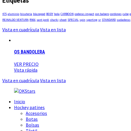
Etiquetas
475
aluminio
bisuteria
blazepod
BODY
bola
CARBOON
coderas impact
con babero
cordones
cube
e
REINALDO VENTURA
RV66
sant jordi
sharki
shoot
SPECIAL
spin
sporting
sr
STANDARD
sudaderas
Vista en cuadrícula
Vista en lista
QS BANDOLERA
VER PRECIO
Vista rápida
Vista en cuadrícula
Vista en lista
Inicio
Hockey patines
Accesorios
Botas
Bolsas
Téxtil