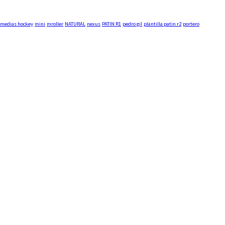
medias hockey
mini
mroller
NATURAL
nexus
PATIN R1
pedro gil
plantilla patin r2
portero