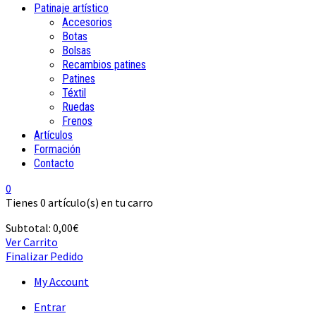
Patinaje artístico
Accesorios
Botas
Bolsas
Recambios patines
Patines
Téxtil
Ruedas
Frenos
Artículos
Formación
Contacto
0
Tienes
0 artículo(s)
en tu carro
Subtotal:
0,00
€
Ver Carrito
Finalizar Pedido
My Account
Entrar