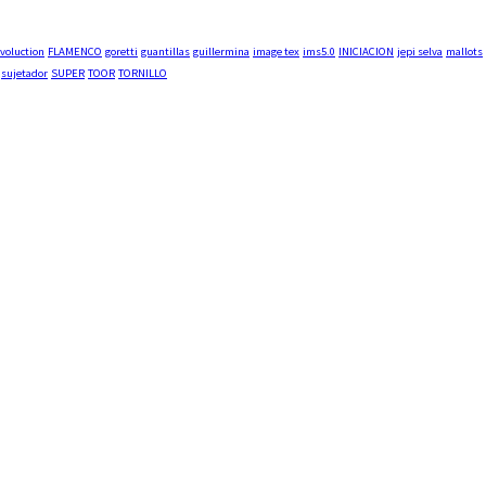
voluction
FLAMENCO
goretti
guantillas
guillermina
image tex
ims5.0
INICIACION
jepi selva
mallots
sujetador
SUPER
TOOR
TORNILLO