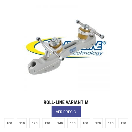
ROLL-LINE VARIANT M
VER PRECIO
100
110
120
130
140
150
160
170
180
190