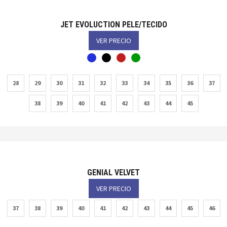
JET EVOLUCTION PELE/TECIDO
VER PRECIO
28
29
30
31
32
33
34
35
36
37
38
39
40
41
42
43
44
45
GENIAL VELVET
VER PRECIO
37
38
39
40
41
42
43
44
45
46