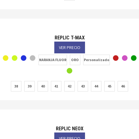
REPLIC T-MAX
VER PRECIO
NARANJA FLUOR
ORO
Personalizado
38
39
40
41
42
43
44
45
46
REPLIC NEOX
VER PRECIO