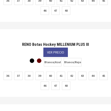
36
37
38
39
40
41
42
43
44
45
46
47
48
RENO Botas Hockey MILLENIUM PLUS III
VER PRECIO
Blanco/Azul
Blanco/Rojo
36
37
38
39
40
41
42
43
44
45
46
47
48