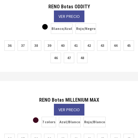
RENO Botas ODDITY
VER PRECIO
Blanco/Azul
Rojo/Negro
36
37
38
39
40
41
42
43
44
45
46
47
48
RENO Botas MILLENIUM MAX
VER PRECIO
7 colors
Azul/Blanco
Rojo/Blanco