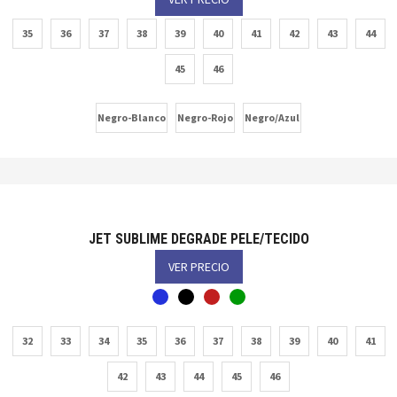
35
36
37
38
39
40
41
42
43
44
45
46
Negro-Blanco
Negro-Rojo
Negro/Azul
JET SUBLIME DEGRADE PELE/TECIDO
VER PRECIO
32
33
34
35
36
37
38
39
40
41
42
43
44
45
46