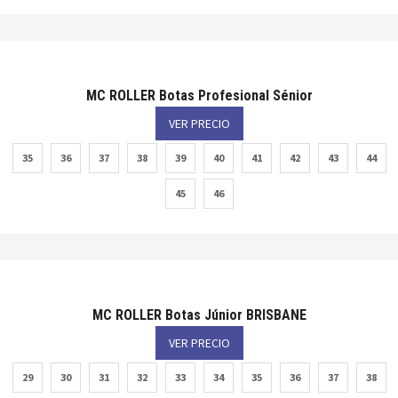
MC ROLLER Botas Profesional Sénior
VER PRECIO
35
36
37
38
39
40
41
42
43
44
45
46
MC ROLLER Botas Júnior BRISBANE
VER PRECIO
29
30
31
32
33
34
35
36
37
38