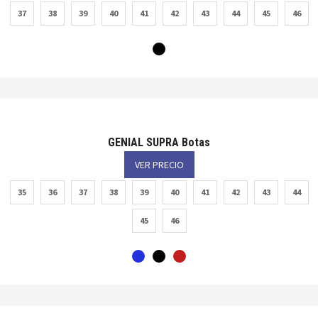
37
38
39
40
41
42
43
44
45
46
GENIAL SUPRA Botas
VER PRECIO
35
36
37
38
39
40
41
42
43
44
45
46