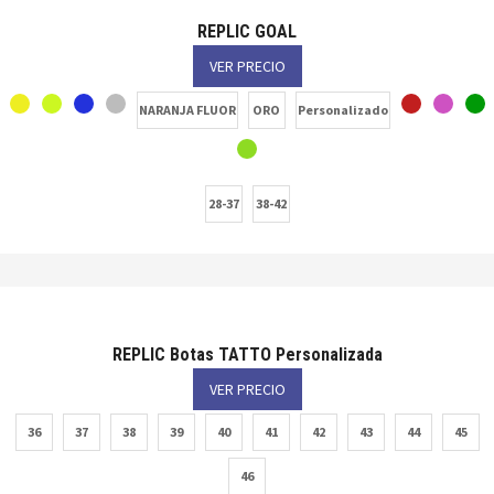
REPLIC GOAL
VER PRECIO
NARANJA FLUOR
ORO
Personalizado
28-37
38-42
REPLIC Botas TATTO Personalizada
VER PRECIO
36
37
38
39
40
41
42
43
44
45
46