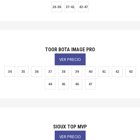
28-36
37-41
42-47
TOOR BOTA IMAGE PRO
VER PRECIO
34
35
36
37
38
39
40
41
42
43
44
45
46
47
SIOUX TOP MVP
VER PRECIO