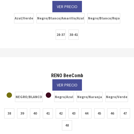
VER PRECIO
Azul/Verde
Negro/Blanco/Amarillo/Azul
Negro/Blanco/Rojo
28-37
38-41
RENO BeeComb
VER PRECIO
NEGRO/BLANCO
Negro/Azul
Negro/Naranja
Negro/Verde
38
39
40
41
42
43
44
45
46
47
48