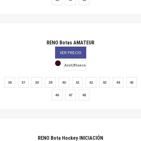
RENO Botas AMATEUR
VER PRECIO
Azul/Blanco
36
37
38
39
40
41
42
43
44
45
46
47
48
RENO Bota Hockey INICIACIÓN