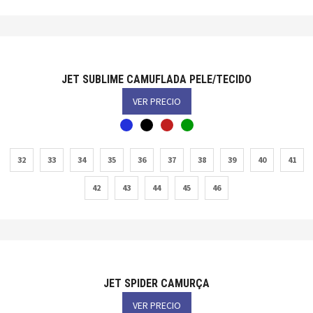
JET SUBLIME CAMUFLADA PELE/TECIDO
VER PRECIO
32
33
34
35
36
37
38
39
40
41
42
43
44
45
46
JET SPIDER CAMURÇA
VER PRECIO