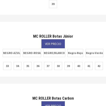
39
MC ROLLER Botas Júnior
VER PRECIO
NEGRO-AZUL
NEGRO-ROSA
NEGRO/BLANCO
Negro-Rojo
Negro-Verde
33
34
35
36
37
38
39
40
41
42
MC ROLLER Botas Carbon
VER PRECIO