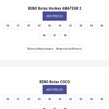
RENO Botas Hockey AMATEUR 2
VER PRECIO
36
37
38
39
40
41
42
43
44
45
46
47
48
Blanco/Rojo/negro
Negro/Azul/Blanco
RENO Botas COCO
VER PRECIO
36
37
38
39
40
41
42
43
44
45
46
47
48