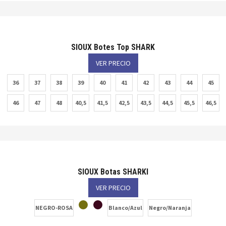
SIOUX Botes Top SHARK
VER PRECIO
36
37
38
39
40
41
42
43
44
45
46
47
48
40,5
41,5
42,5
43,5
44,5
45,5
46,5
SIOUX Botas SHARKI
VER PRECIO
NEGRO-ROSA
Blanco/Azul
Negro/Naranja