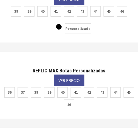
38
39
40
41
42
43
44
45
46
Personalizada
REPLIC MAX Botas Personalizadas
VER PRECIO
36
37
38
39
40
41
42
43
44
45
46