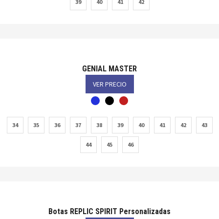
39
40
41
42
GENIAL MASTER
VER PRECIO
34
35
36
37
38
39
40
41
42
43
44
45
46
Botas REPLIC SPIRIT Personalizadas