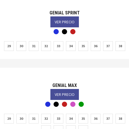
GENIAL SPRINT
VER PRECIO
29
30
31
32
33
34
35
36
37
38
GENIAL MAX
VER PRECIO
29
30
31
32
33
34
35
36
37
38