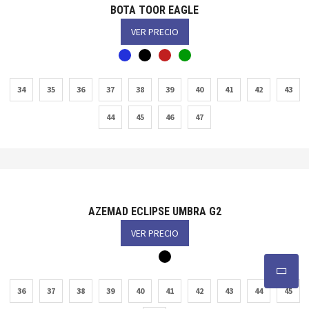
BOTA TOOR EAGLE
VER PRECIO
34
35
36
37
38
39
40
41
42
43
44
45
46
47
AZEMAD ECLIPSE UMBRA G2
VER PRECIO
36
37
38
39
40
41
42
43
44
45