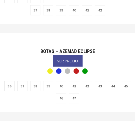
37
38
39
40
41
42
BOTAS – AZEMAD ECLIPSE
VER PRECIO
36
37
38
39
40
41
42
43
44
45
46
47