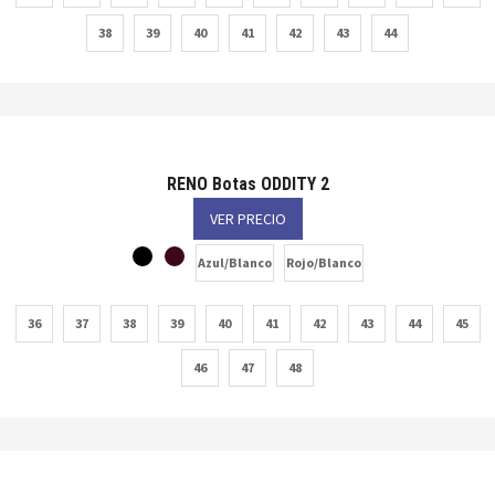
38
39
40
41
42
43
44
RENO Botas ODDITY 2
VER PRECIO
Azul/Blanco
Rojo/Blanco
36
37
38
39
40
41
42
43
44
45
46
47
48