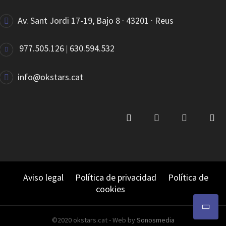
Av. Sant Jordi 17-19, Bajo 8 · 43201 · Reus
977.505.126
630.594.532
|
JET EVOLUCTION PELE/TECIDO
info@okstars.cat
JET SUBLIME CAMUFLADA PELE/TECIDO
Aviso legal
Política de privacidad
Política de
cookies
©2020 okstars.cat - Web by
Sonosmedia