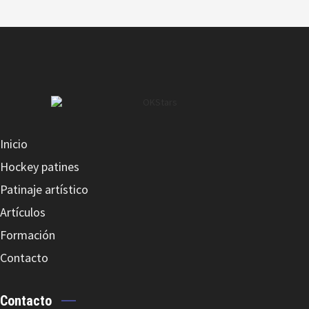
JET AIR LUVAS PELE (GUANTES PORTERO)
Inicio
JET JOHELEIRAS IMPACT (RODILLERAS)
Hockey patines
Patinaje artístico
Artículos
Formación
Contacto
JET MISSION NYLON
Contacto