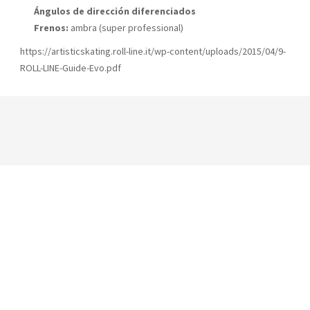
Ángulos de dirección diferenciados
Frenos:
ambra (super professional)
https://artisticskating.roll-line.it/wp-content/uploads/2015/04/9-
ROLL-LINE-Guide-Evo.pdf
YOU MAY ALSO LIKE
ROLL-LINE Planchas GIOTTO