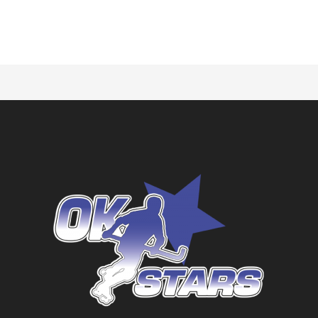
GENIAL Bolsa Portero EVO
ROLL-LINE (8u) TUERCAS DORADAS