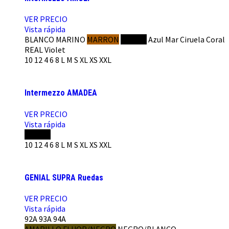
VER PRECIO
Vista rápida
BLANCO
MARINO
MARRON
NEGRO
Azul Mar
Ciruela
Coral
REAL
Violet
10
12
4
6
8
L
M
S
XL
XS
XXL
Intermezzo AMADEA
VER PRECIO
Vista rápida
NEGRO
10
12
4
6
8
L
M
S
XL
XS
XXL
GENIAL SUPRA Ruedas
VER PRECIO
Vista rápida
92A
93A
94A