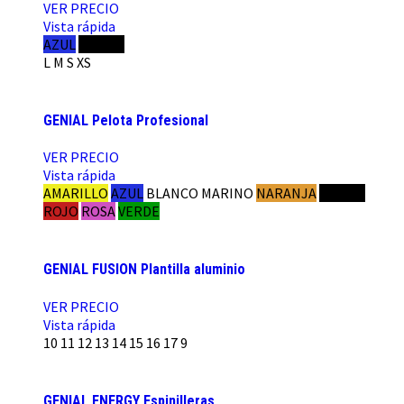
VER PRECIO
Vista rápida
AZUL
NEGRO
L
M
S
XS
GENIAL Pelota Profesional
VER PRECIO
Vista rápida
AMARILLO
AZUL
BLANCO
MARINO
NARANJA
NEGRO
ROJO
ROSA
VERDE
GENIAL FUSION Plantilla aluminio
VER PRECIO
Vista rápida
10
11
12
13
14
15
16
17
9
GENIAL ENERGY Espinilleras