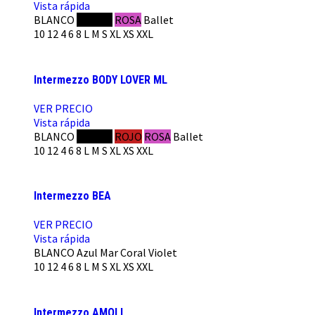
Vista rápida
BLANCO
NEGRO
ROSA
Ballet
10
12
4
6
8
L
M
S
XL
XS
XXL
Intermezzo BODY LOVER ML
VER PRECIO
Vista rápida
BLANCO
NEGRO
ROJO
ROSA
Ballet
10
12
4
6
8
L
M
S
XL
XS
XXL
Intermezzo BEA
VER PRECIO
Vista rápida
BLANCO
Azul Mar
Coral
Violet
10
12
4
6
8
L
M
S
XL
XS
XXL
Intermezzo AMOLI