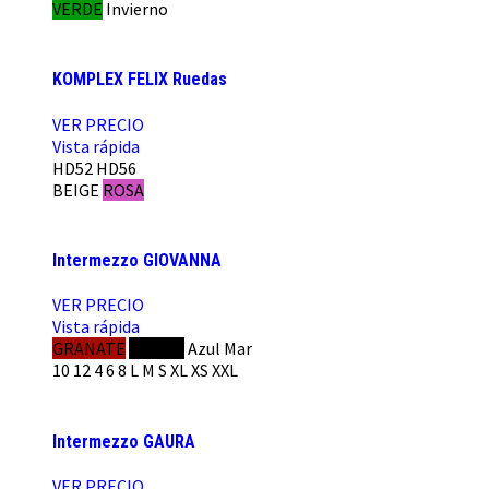
VERDE
Invierno
KOMPLEX FELIX Ruedas
VER PRECIO
Vista rápida
HD52
HD56
BEIGE
ROSA
Intermezzo GIOVANNA
VER PRECIO
Vista rápida
GRANATE
NEGRO
Azul Mar
10
12
4
6
8
L
M
S
XL
XS
XXL
Intermezzo GAURA
VER PRECIO