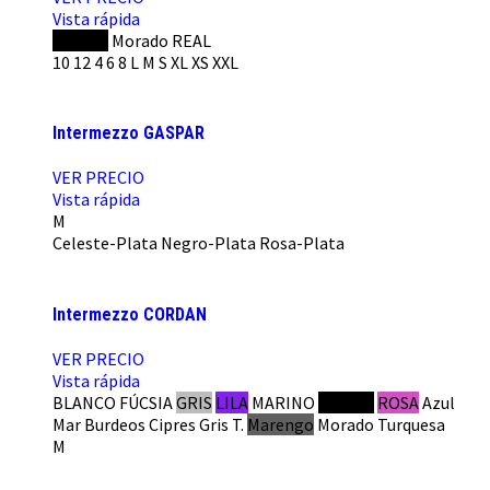
Vista rápida
NEGRO
Morado
REAL
10
12
4
6
8
L
M
S
XL
XS
XXL
Intermezzo GASPAR
VER PRECIO
Vista rápida
M
Celeste-Plata
Negro-Plata
Rosa-Plata
Intermezzo CORDAN
VER PRECIO
Vista rápida
BLANCO
FÚCSIA
GRIS
LILA
MARINO
NEGRO
ROSA
Azul
Mar
Burdeos
Cipres
Gris T.
Marengo
Morado
Turquesa
M