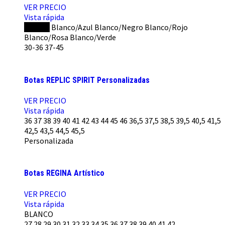
VER PRECIO
Vista rápida
NEGRO
Blanco/Azul
Blanco/Negro
Blanco/Rojo
Blanco/Rosa
Blanco/Verde
30-36
37-45
Botas REPLIC SPIRIT Personalizadas
VER PRECIO
Vista rápida
36
37
38
39
40
41
42
43
44
45
46
36,5
37,5
38,5
39,5
40,5
41,5
42,5
43,5
44,5
45,5
Personalizada
Botas REGINA Artístico
VER PRECIO
Vista rápida
BLANCO
27
28
29
30
31
32
33
34
35
36
37
38
39
40
41
42