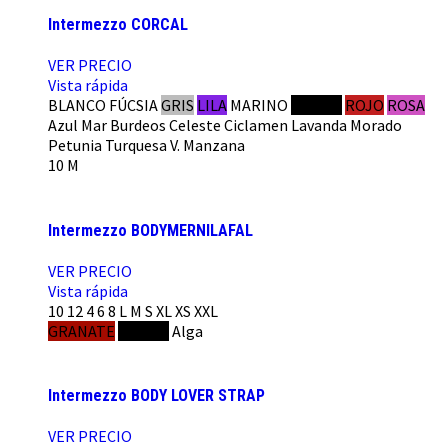
Intermezzo CORCAL
VER PRECIO
Vista rápida
BLANCO
FÚCSIA
GRIS
LILA
MARINO
NEGRO
ROJO
ROSA
Azul Mar
Burdeos
Celeste
Ciclamen
Lavanda
Morado
Petunia
Turquesa
V. Manzana
10
M
Intermezzo BODYMERNILAFAL
VER PRECIO
Vista rápida
10
12
4
6
8
L
M
S
XL
XS
XXL
GRANATE
NEGRO
Alga
Intermezzo BODY LOVER STRAP
VER PRECIO