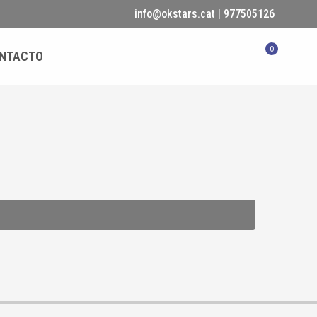
info@okstars.cat
|
977505126
0
NTACTO