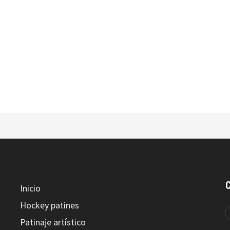
Intermezzo AGATA
Intermezzo BODY LOVER ML
Inicio
Hockey patines
Patinaje artístico