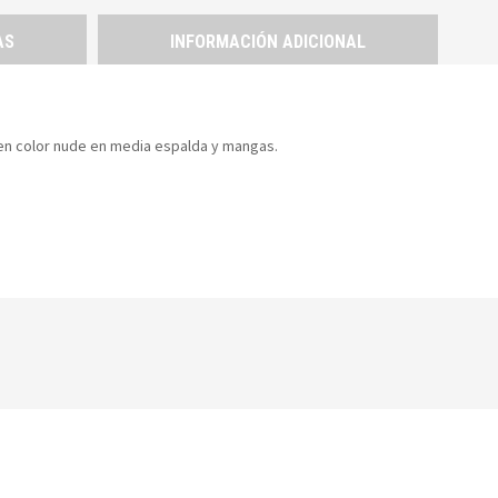
AS
INFORMACIÓN ADICIONAL
 en color nude en media espalda y mangas.
YOU MAY ALSO LIKE