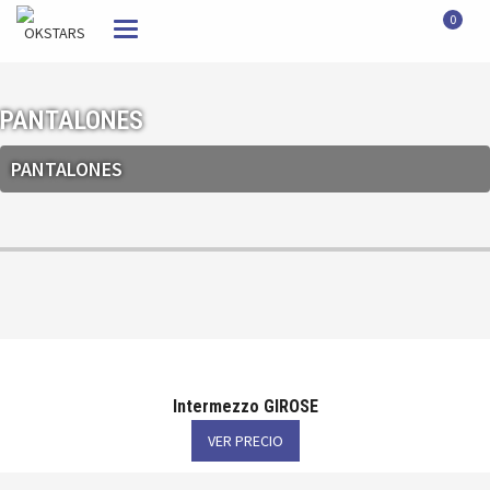
0
Toggle
navigation
PANTALONES
PANTALONES
Intermezzo GIROSE
VER PRECIO