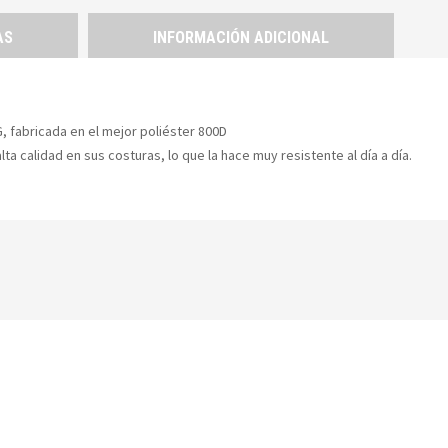
AS
INFORMACIÓN ADICIONAL
 fabricada en el mejor poliéster 800D
a calidad en sus costuras, lo que la hace muy resistente al día a día.
YOU MAY ALSO LIKE