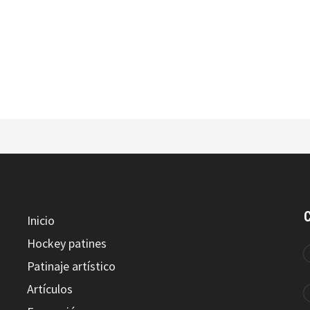
MC ROLLER Mochila Portapatines
MCROLLER Sticks JR
Inicio
Hockey patines
Patinaje artístico
MCROLLER BOLSA JUGADOR 70CM
Artículos