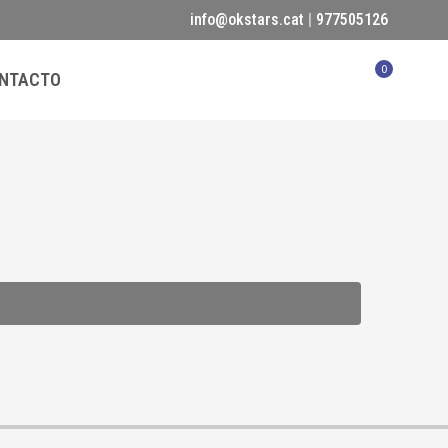
info@okstars.cat
|
977505126
0
NTACTO