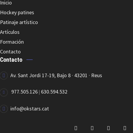
Inicio
Hockey patines
JET TRAVOES (FRENOS)
Patinaje artístico
Artículos
Formación
Contacto
Contacto
JET MISSION NYLON
Av. Sant Jordi 17-19, Bajo 8 · 43201 · Reus
977.505.126
630.594.532
|
info@okstars.cat
JET SUBLIME CAMUFLADA PELE/TECIDO