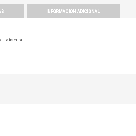
AS
INFORMACIÓN ADICIONAL
uita interior.
YOU MAY ALSO LIKE