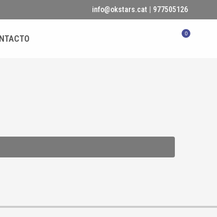
info@okstars.cat
|
977505126
0
NTACTO