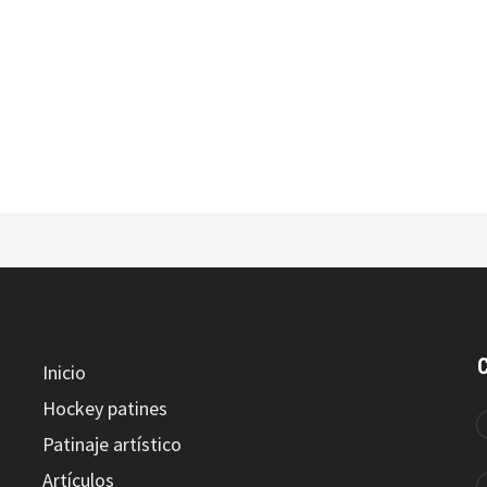
INTERMEZZO FUNDA PATIN
INTERMEZZO FUNDAVUEL
Inicio
Hockey patines
Patinaje artístico
INTERMEZZO BODYVUELCLAS
Artículos