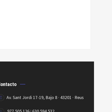
Contacto
Av. Sant Jordi 17-19, Bajo 8 · 43201 · Reus
977.505.126
630.594.532
|