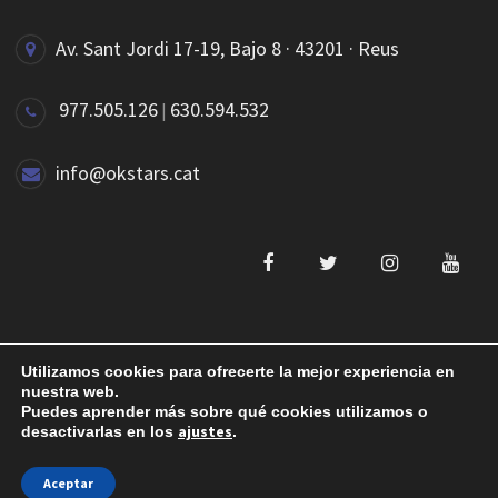
Av. Sant Jordi 17-19, Bajo 8 · 43201 · Reus
977.505.126
630.594.532
|
info@okstars.cat
Utilizamos cookies para ofrecerte la mejor experiencia en
Aviso legal
Política de privacidad
Política de
nuestra web.
Puedes aprender más sobre qué cookies utilizamos o
cookies
ajustes
desactivarlas en los
.
Aceptar
©2020 okstars.cat - Web by
Sonosmedia