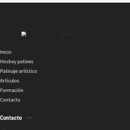
CCM HT 70 Casco Portero
Inicio
SIOUX STICK PORTERO BISUTERIA
Hockey patines
Patinaje artístico
Artículos
Formación
Contacto
REPLIC Stick Portero P26 Fibra
Contacto