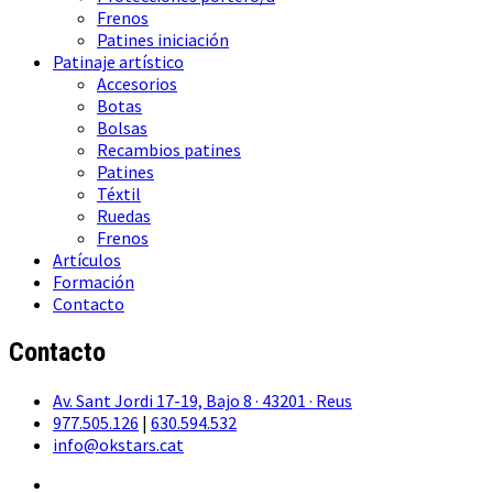
Frenos
Patines iniciación
Patinaje artístico
Accesorios
Botas
Bolsas
Recambios patines
Patines
Téxtil
Ruedas
Frenos
Artículos
Formación
Contacto
Contacto
Av. Sant Jordi 17-19, Bajo 8 · 43201 · Reus
977.505.126
|
630.594.532
info@okstars.cat