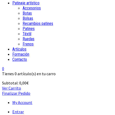
Patinaje artístico
Accesorios
Botas
Bolsas
Recambios patines
Patines
Téxtil
Ruedas
Frenos
Artículos
Formación
Contacto
0
Tienes
0 artículo(s)
en tu carro
Subtotal:
0,00
€
Ver Carrito
Finalizar Pedido
My Account
Entrar