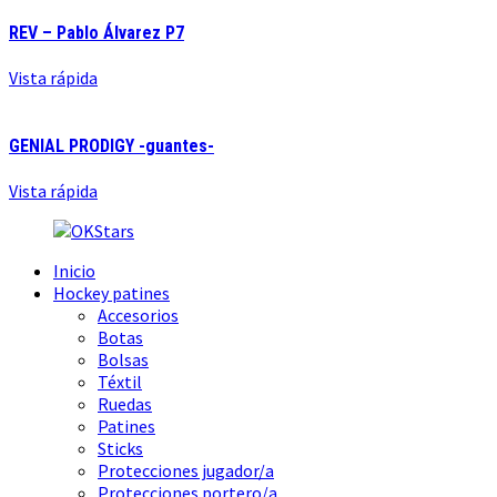
REV – Pablo Álvarez P7
Vista rápida
GENIAL PRODIGY -guantes-
Vista rápida
Inicio
Hockey patines
Accesorios
Botas
Bolsas
Téxtil
Ruedas
Patines
Sticks
Protecciones jugador/a
Protecciones portero/a