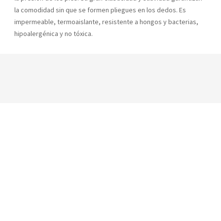
la comodidad sin que se formen pliegues en los dedos. Es
impermeable, termoaislante, resistente a hongos y bacterias,
hipoalergénica y no tóxica.
YOU MAY ALSO LIKE
EDEA Bolsa Portapatines Skate Gold