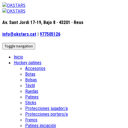
Av. Sant Jordi 17-19, Bajo 8 · 43201 · Reus
info@okstars.cat
|
977505126
Toggle navigation
Inicio
Hockey patines
Accesorios
Botas
Bolsas
Téxtil
Ruedas
Patines
Sticks
Protecciones jugador/a
Protecciones portero/a
Frenos
Patines iniciación