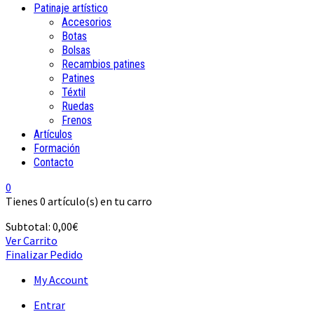
Patinaje artístico
Accesorios
Botas
Bolsas
Recambios patines
Patines
Téxtil
Ruedas
Frenos
Artículos
Formación
Contacto
0
Tienes
0 artículo(s)
en tu carro
Subtotal:
0,00
€
Ver Carrito
Finalizar Pedido
My Account
Entrar