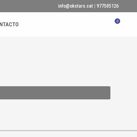
info@okstars.cat
|
977505126
0
NTACTO