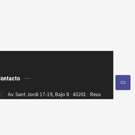
Contacto
Av. Sant Jordi 17-19, Bajo 8 · 43201 · Reus
977.505.126
630.594.532
|
info@okstars.cat