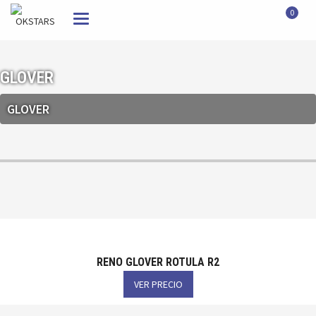
0
Toggle
navigation
GLOVER
GLOVER
RENO GLOVER ROTULA R2
VER PRECIO