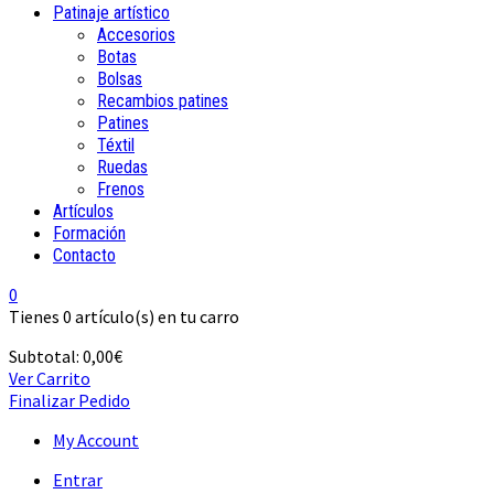
Patinaje artístico
Accesorios
Botas
Bolsas
Recambios patines
Patines
Téxtil
Ruedas
Frenos
Artículos
Formación
Contacto
0
Tienes
0 artículo(s)
en tu carro
Subtotal:
0,00
€
Ver Carrito
Finalizar Pedido
My Account
Entrar