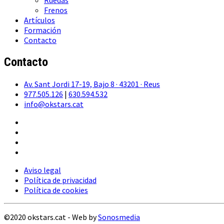
Ruedas
Frenos
Artículos
Formación
Contacto
Contacto
Av. Sant Jordi 17-19, Bajo 8 · 43201 · Reus
977.505.126
|
630.594.532
info@okstars.cat
Aviso legal
Política de privacidad
Política de cookies
©2020 okstars.cat - Web by
Sonosmedia