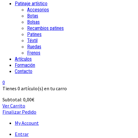
Patinaje artístico
Accesorios
Botas
Bolsas
Recambios patines
Patines
Téxtil
Ruedas
Frenos
Artículos
Formación
Contacto
0
Tienes
0 artículo(s)
en tu carro
Subtotal:
0,00
€
Ver Carrito
Finalizar Pedido
My Account
Entrar