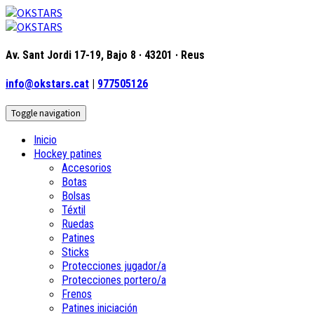
Av. Sant Jordi 17-19, Bajo 8 · 43201 · Reus
info@okstars.cat
|
977505126
Toggle navigation
Inicio
Hockey patines
Accesorios
Botas
Bolsas
Téxtil
Ruedas
Patines
Sticks
Protecciones jugador/a
Protecciones portero/a
Frenos
Patines iniciación