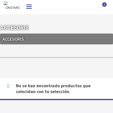
0
Toggle
navigation
ACCESORIS
ACCESORIS
No se han encontrado productos que
coincidan con tu selección.