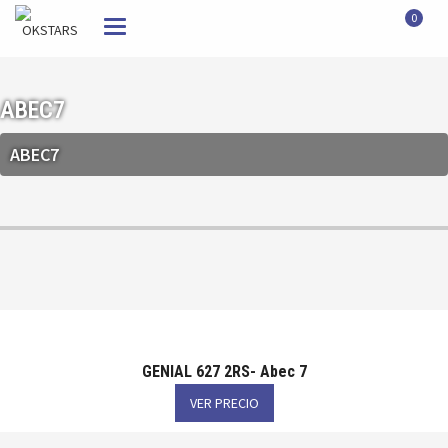
0
Toggle
navigation
ABEC7
ABEC7
GENIAL 627 2RS- Abec 7
VER PRECIO