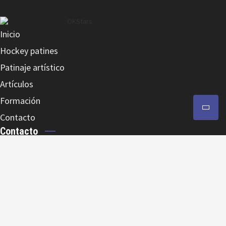
Inicio
Hockey patines
Patinaje artístico
Artículos
Formación
Contacto
Contacto
Av. Sant Jordi 17-19, Bajo 8 · 43201 · Reus
977.505.126
630.594.532
|
info@okstars.cat