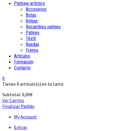
Patinaje artístico
Accesorios
Botas
Bolsas
Recambios patines
Patines
Téxtil
Ruedas
Frenos
Artículos
Formación
Contacto
0
Tienes
0 artículo(s)
en tu carro
Subtotal:
0,00
€
Ver Carrito
Finalizar Pedido
My Account
Entrar