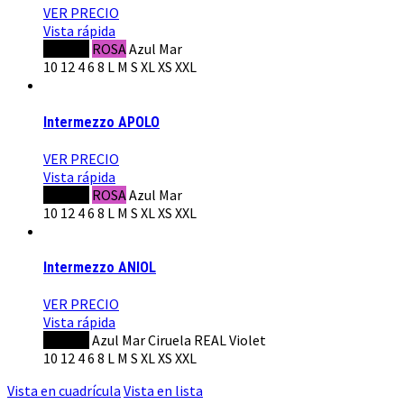
VER PRECIO
Vista rápida
NEGRO
ROSA
Azul Mar
10
12
4
6
8
L
M
S
XL
XS
XXL
Intermezzo APOLO
VER PRECIO
Vista rápida
NEGRO
ROSA
Azul Mar
10
12
4
6
8
L
M
S
XL
XS
XXL
Intermezzo ANIOL
VER PRECIO
Vista rápida
NEGRO
Azul Mar
Ciruela
REAL
Violet
10
12
4
6
8
L
M
S
XL
XS
XXL
Vista en cuadrícula
Vista en lista