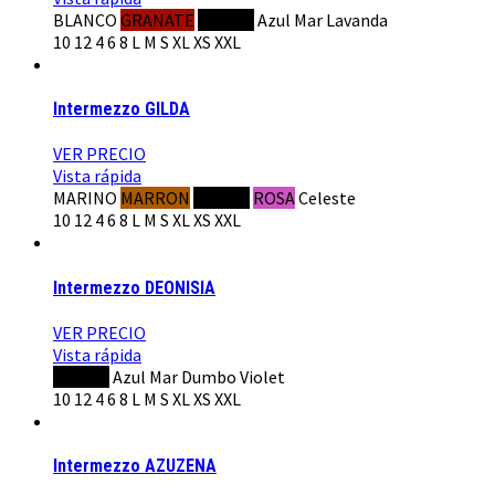
BLANCO
GRANATE
NEGRO
Azul Mar
Lavanda
10
12
4
6
8
L
M
S
XL
XS
XXL
Intermezzo GILDA
VER PRECIO
Vista rápida
MARINO
MARRON
NEGRO
ROSA
Celeste
10
12
4
6
8
L
M
S
XL
XS
XXL
Intermezzo DEONISIA
VER PRECIO
Vista rápida
NEGRO
Azul Mar
Dumbo
Violet
10
12
4
6
8
L
M
S
XL
XS
XXL
Intermezzo AZUZENA