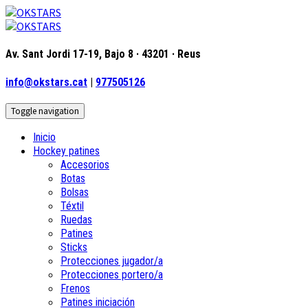
Av. Sant Jordi 17-19, Bajo 8 · 43201 · Reus
info@okstars.cat
|
977505126
Toggle navigation
Inicio
Hockey patines
Accesorios
Botas
Bolsas
Téxtil
Ruedas
Patines
Sticks
Protecciones jugador/a
Protecciones portero/a
Frenos
Patines iniciación