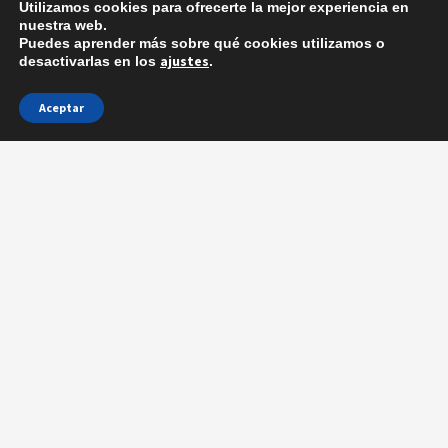
Utilizamos cookies para ofrecerte la mejor experiencia en
nuestra web.
Inicio
Puedes aprender más sobre qué cookies utilizamos o
ajustes
desactivarlas en los
.
Hockey patines
Patinaje artístico
Aceptar
Artículos
Formación
Contacto
Contacto
Av. Sant Jordi 17-19, Bajo 8 · 43201 · Reus
977.505.126
630.594.532
|
info@okstars.cat