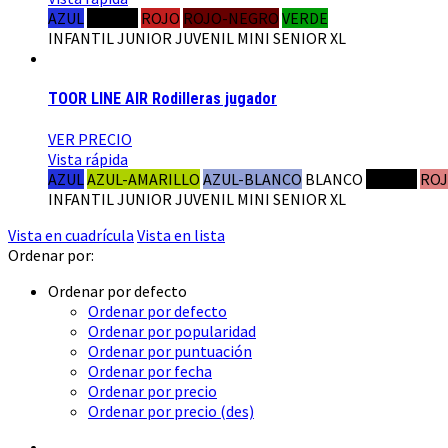
AZUL
NEGRO
ROJO
ROJO-NEGRO
VERDE
INFANTIL
JUNIOR
JUVENIL
MINI
SENIOR
XL
TOOR LINE AIR Rodilleras jugador
VER PRECIO
Vista rápida
AZUL
AZUL-AMARILLO
AZUL-BLANCO
BLANCO
NEGRO
RO
INFANTIL
JUNIOR
JUVENIL
MINI
SENIOR
XL
Vista en cuadrícula
Vista en lista
Ordenar por:
Ordenar por defecto
Ordenar por defecto
Ordenar por popularidad
Ordenar por puntuación
Ordenar por fecha
Ordenar por precio
Ordenar por precio (des)