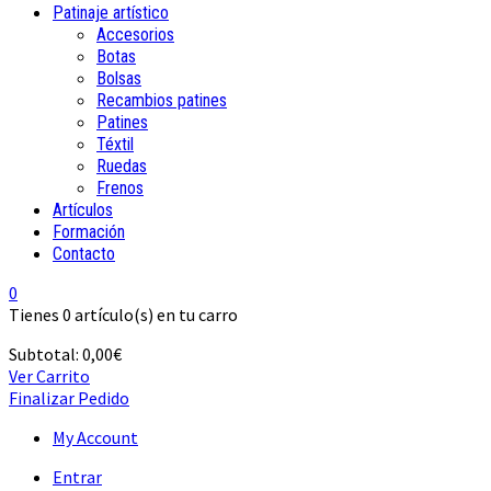
Patinaje artístico
Accesorios
Botas
Bolsas
Recambios patines
Patines
Téxtil
Ruedas
Frenos
Artículos
Formación
Contacto
0
Tienes
0 artículo(s)
en tu carro
Subtotal:
0,00
€
Ver Carrito
Finalizar Pedido
My Account
Entrar