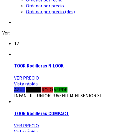
Ordenar por precio
Ordenar por precio (des)
Ver:
12
TOOR Rodilleras N-LOOK
VER PRECIO
Vista rápida
AZUL
NEGRO
ROJO
VERDE
INFANTIL
JUNIOR
JUVENIL
MINI
SENIOR
XL
TOOR Rodilleras COMPACT
VER PRECIO
Vista rápida