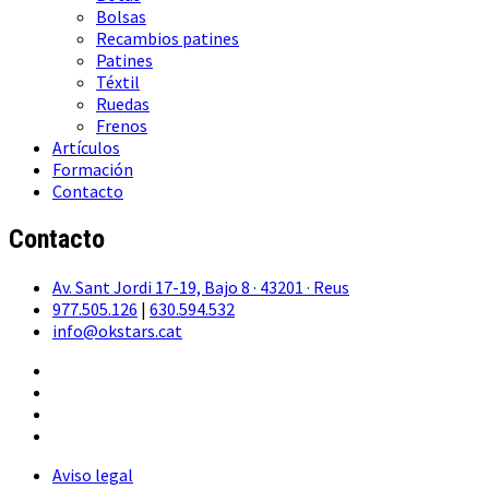
Bolsas
Recambios patines
Patines
Téxtil
Ruedas
Frenos
Artículos
Formación
Contacto
Contacto
Av. Sant Jordi 17-19, Bajo 8 · 43201 · Reus
977.505.126
|
630.594.532
info@okstars.cat
Aviso legal